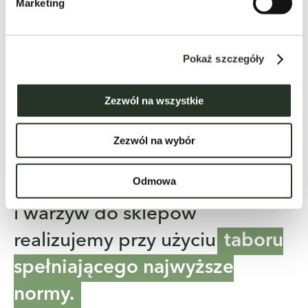
Marketing
Pokaż szczegóły
Zezwól na wszystkie
Transport
Zezwól na wybór
Transport naszych owoców
Odmowa
i warzyw do sklepów
realizujemy przy użyciu
taboru
spełniającego najwyższe
normy.