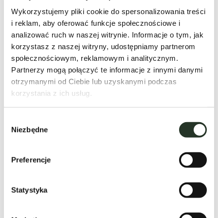
Wykorzystujemy pliki cookie do spersonalizowania treści
i reklam, aby oferować funkcje społecznościowe i
10
kilkanaście
2
2 lokalizacje
25
3
1
40 000 m²
analizować ruch w naszej witrynie. Informacje o tym, jak
arrow_forward_ios
Prandocin Iły,
korzystasz z naszej witryny, udostępniamy partnerom
Niegardów
społecznościowym, reklamowym i analitycznym.
Partnerzy mogą połączyć te informacje z innymi danymi
otrzymanymi od Ciebie lub uzyskanymi podczas
korzystania z ich usług.
Wybór
Niezbędne
zgody
Preferencje
Statystyka