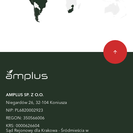
arrow_upward
AMPLUS SP. Z O.O.
Niegardów 26, 32-104 Koniusza
NIP: PL6820002923
REGON: 350566006
KRS: 0000626604
Sąd Rejonowy dla Krakowa - Śródmieścia w